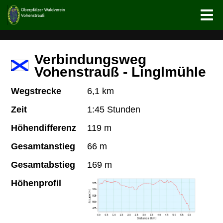
Verbindungsweg
Vohenstrauß - Linglmühle
Wegstrecke
6,1 km
Zeit
1:45 Stunden
Höhendifferenz
119 m
Gesamtanstieg
66 m
Gesamtabstieg
169 m
Höhenprofil