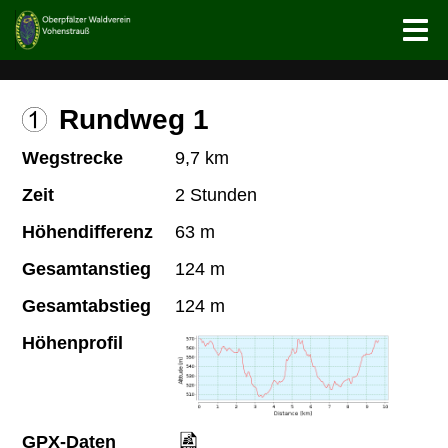
Rundweg 1
Wegstrecke
9,7 km
Zeit
2 Stunden
Höhendifferenz
63 m
Gesamtanstieg
124 m
Gesamtabstieg
124 m
Höhenprofil
GPX-Daten