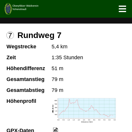
Rundweg 7
Wegstrecke
5,4 km
Zeit
1:35 Stunden
Höhendifferenz
51 m
Gesamtanstieg
79 m
Gesamtabstieg
79 m
Höhenprofil
GPX-Daten